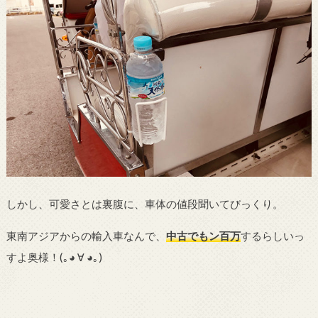
しかし、可愛さとは裏腹に、車体の値段聞いてびっくり。
東南アジアからの輸入車なんで、
中古でもン百万
するらしいっ
すよ奥様！
(｡
◕
∀
◕｡)