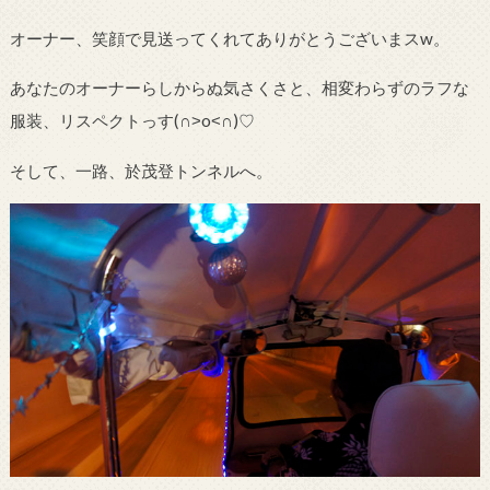
オーナー、笑顔で見送ってくれてありがとうございまスw。
あなたのオーナーらしからぬ気さくさと、相変わらずのラフな
服装、リスペクトっす
(∩
˃
o
˂
∩)♡
そして、一路、於茂登トンネルへ。