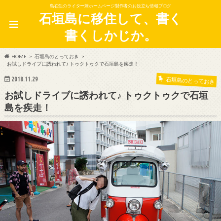
島在住のライター兼ホームページ製作者のお役立ち情報ブログ
石垣島に移住して、書く
書くしかじか。
HOME
石垣島のとっておき
お試しドライブに誘われて♪ トゥクトゥクで石垣島を疾走！
2018.11.29
石垣島のとっておき
お試しドライブに誘われて♪ トゥクトゥクで石垣
島を疾走！