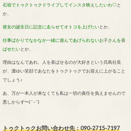
石垣でトゥクトゥクドライブしてインスタ映えしたいわ♡
と
か、
彼女の誕生日に記念に走らせてオトコを上げたい
とか、
仕事ばかりでなかなか一緒に遊んであげられないお子さんを喜
ばせたい
とか、
理由はなんであれ、人を喜ばせるのが大好きという呉島社長
が、濃ゆい笑顔であなたをトゥクトゥクでお迎えに上がること
でしょう♪
あ、万が一本人が来なくても私は一切の責任を負えませんので
悪しからず〜
(
˘
ᵕ
˘
)
トゥクトゥクお問い合わせ先：090-2715-7197