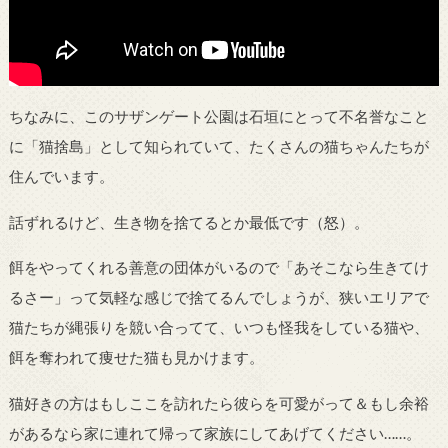
ちなみに、このサザンゲート公園は石垣にとって不名誉なこと
に「猫捨島」として知られていて、たくさんの猫ちゃんたちが
住んでいます。
話ずれるけど、生き物を捨てるとか最低です（怒）。
餌をやってくれる善意の団体がいるので「あそこなら生きてけ
るさー」って気軽な感じで捨てるんでしょうが、狭いエリアで
猫たちが縄張りを競い合ってて、いつも怪我をしている猫や、
餌を奪われて痩せた猫も見かけます。
猫好きの方はもしここを訪れたら彼らを可愛がって＆もし余裕
があるなら家に連れて帰って家族にしてあげてください……。