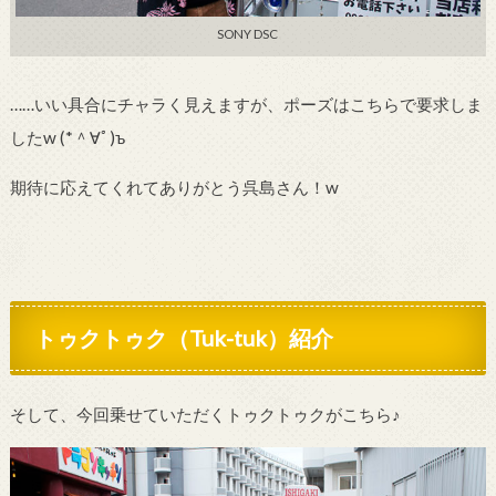
SONY DSC
……いい具合にチャラく見えますが、ポーズはこちらで要求しま
したw (
*
＾∀ﾟ)
ъ
期待に応えてくれてありがとう呉島さん！w
トゥクトゥク（Tuk-tuk）紹介
そして、今回乗せていただくトゥクトゥクがこちら♪