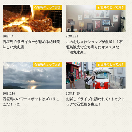
石垣島のとっておき
石垣島のとっておき
2018.1.4
2018.5.23
石垣島 在住ライターが勧める絶対美
このおしゃれショップが魚屋！？石
味しい焼肉店
垣島観光で立ち寄りにオススメな
「浩丸水産…
石垣島のとっておき
石垣島のとっておき
2018.2.16
2018.11.29
石垣島のパワースポットはズバリこ
お試しドライブに誘われて♪ トゥクト
こだ！（2）
ゥクで石垣島を疾走！