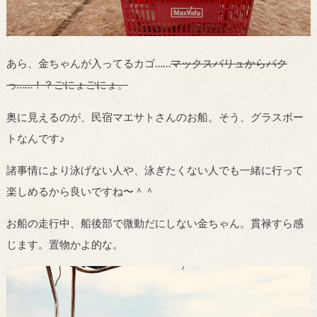
あら、金ちゃんが入ってるカゴ……
マックスバリュからパク
っ……！？ごにょごにょ。
奥に見えるのが、民宿マエサトさんのお船。そう、グラスボー
トなんです♪
諸事情により泳げない人や、泳ぎたくない人でも一緒に行って
楽しめるから良いですね〜＾＾
お船の走行中、船後部で微動だにしない金ちゃん。貫禄すら感
じます。置物かよ的な。