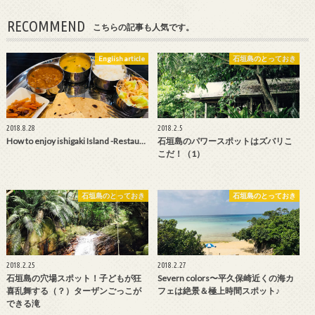
RECOMMEND
こちらの記事も人気です。
English article
石垣島のとっておき
2018.8.28
2018.2.5
How to enjoy ishigaki Island -Restau…
石垣島のパワースポットはズバリこ
こだ！（1）
石垣島のとっておき
石垣島のとっておき
2018.2.25
2018.2.27
石垣島の穴場スポット！子どもが狂
Severn colors〜平久保崎近くの海カ
喜乱舞する（？）ターザンごっこが
フェは絶景＆極上時間スポット♪
できる滝