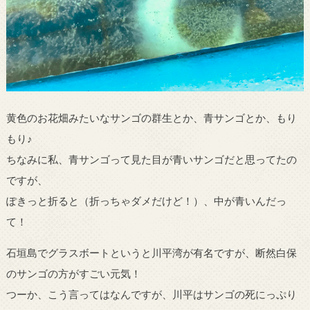
黄色のお花畑みたいなサンゴの群生とか、青サンゴとか、もり
もり♪
ちなみに私、青サンゴって見た目が青いサンゴだと思ってたの
ですが、
ぽきっと折ると（折っちゃダメだけど！）、中が青いんだっ
て！
石垣島でグラスボートというと川平湾が有名ですが、断然白保
のサンゴの方がすごい元気！
つーか、こう言ってはなんですが、川平はサンゴの死にっぷり