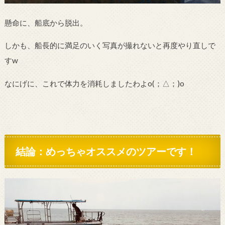
懸命に、船底から脱出。
しかも、船長的に満足のいく写真が撮れないと再度やり直しで
すw
なにげに、これで体力を消耗しましたわよ
o
(；△；)
o
結論：めっちゃオススメのツアーです！