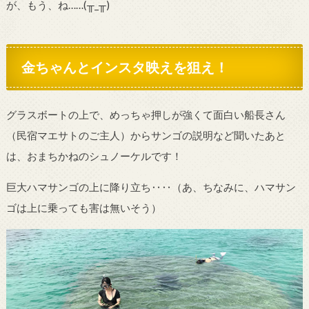
が、もう、ね……
(
╥
_
╥)
金ちゃんとインスタ映えを狙え！
グラスボートの上で、めっちゃ押しが強くて面白い船長さん
（民宿マエサトのご主人）からサンゴの説明など聞いたあと
は、おまちかねのシュノーケルです！
巨大ハマサンゴの上に降り立ち‥‥（あ、ちなみに、ハマサン
ゴは上に乗っても害は無いそう）