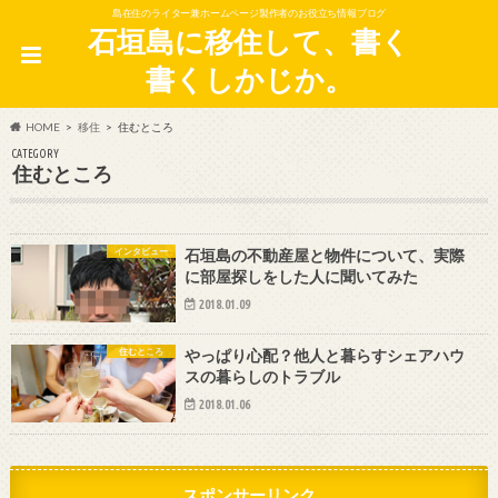
島在住のライター兼ホームページ製作者のお役立ち情報ブログ
石垣島に移住して、書く
書くしかじか。
HOME
移住
住むところ
CATEGORY
住むところ
インタビュー
石垣島の不動産屋と物件について、実際
に部屋探しをした人に聞いてみた
2018.01.09
住むところ
やっぱり心配？他人と暮らすシェアハウ
スの暮らしのトラブル
2018.01.06
スポンサーリンク