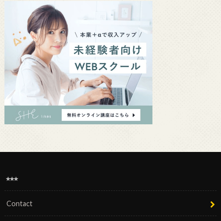
⭐︎⭐︎⭐︎
Contact