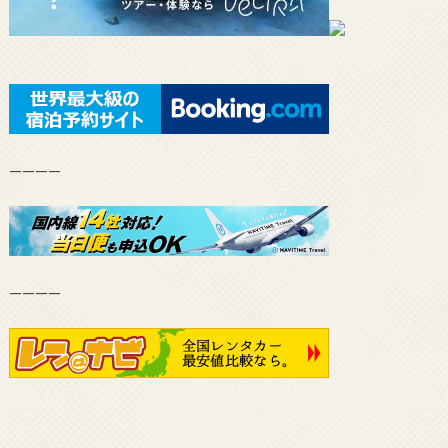
————
————