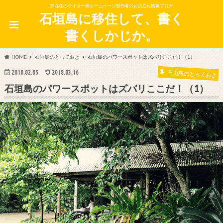
島在住のライター兼ホームページ製作者のお役立ち情報ブログ
石垣島に移住して、書く
書くしかじか。
HOME
石垣島のとっておき
石垣島のパワースポットはズバリここだ！（1）
2018.02.05
2018.03.16
石垣島のとっておき
石垣島のパワースポットはズバリここだ！（1）