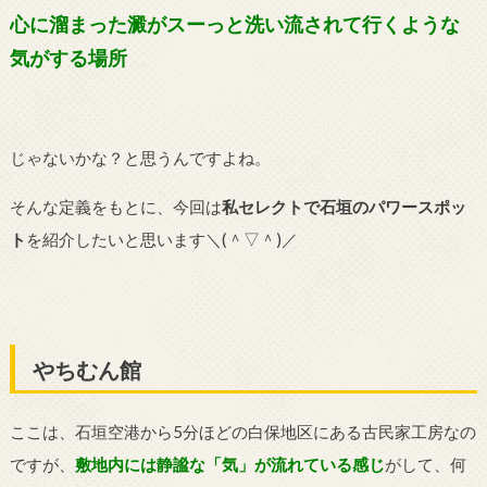
心に溜まった澱がスーっと洗い流されて行くような
気がする場所
じゃないかな？と思うんですよね。
そんな定義をもとに、今回は
私セレクトで石垣のパワースポッ
ト
を紹介したいと思います＼(＾▽＾)／
やちむん館
ここは、石垣空港から5分ほどの白保地区にある古民家工房なの
ですが、
敷地内には静謐な「気」が流れている感じ
がして、何