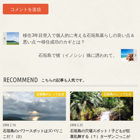
移住3年目突入で個人的に考える石垣島暮らしの良い点＆
悪い点 〜移住成功のカギとは？
石垣島で猪（イノシシ）猟に誘われて。
RECOMMEND
こちらの記事も人気です。
石垣島のとっておき
石垣島のとっておき
2018.2.16
2018.2.25
石垣島のパワースポットはズバリこ
石垣島の穴場スポット！子どもが狂
こだ！（2）
喜乱舞する（？）ターザンごっこが