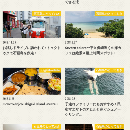
できる滝
石垣島のとっておき
石垣島のとっておき
2018.11.29
2018.2.27
お試しドライブに誘われて♪ トゥクト
Severn colors〜平久保崎近くの海カ
ゥクで石垣島を疾走！
フェは絶景＆極上時間スポット♪
English article
石垣島のとっておき
2018.8.28
2018.9.5
How to enjoy ishigaki Island -Restau…
子連れファミリーにもおすすめ！民
宿マエザトのアヒルと泳ぐシュノー
ケリング…
石垣島のとっておき
石垣島のとっておき