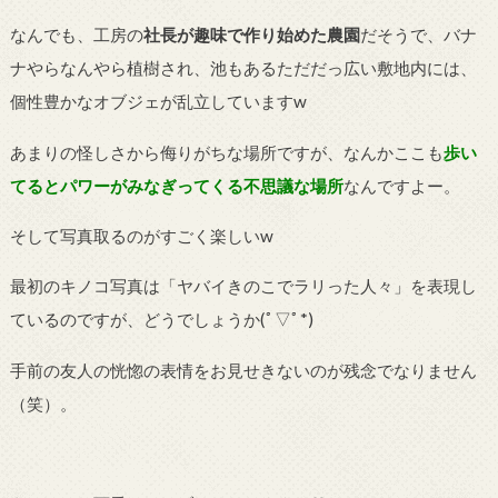
なんでも、工房の
社長が趣味で作り始めた農園
だそうで、バナ
ナやらなんやら植樹され、池もあるただだっ広い敷地内には、
個性豊かなオブジェが乱立していますw
あまりの怪しさから侮りがちな場所ですが、なんかここも
歩い
てるとパワーがみなぎってくる不思議な場所
なんですよー。
そして写真取るのがすごく楽しいw
最初のキノコ写真は「ヤバイきのこでラリった人々」を表現し
ているのですが、どうでしょうか(ﾟ▽ﾟ
*
)
手前の友人の恍惚の表情をお見せきないのが残念でなりません
（笑）。