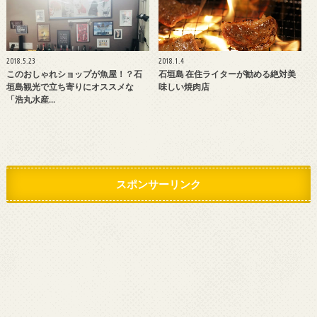
2018.5.23
2018.1.4
このおしゃれショップが魚屋！？石
石垣島 在住ライターが勧める絶対美
垣島観光で立ち寄りにオススメな
味しい焼肉店
「浩丸水産…
スポンサーリンク