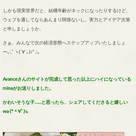
しかも現実世界だと、結構年齢がネックになったりするけど、
ウェブを通してならあんまり関係ないし。実力とアイデア次第
と申しましょうか。
さぁ、みんなで次の経済形態へステップアップいたしましょ
ー｡
:.
ﾟヽ(
´
∀
`
｡)ﾉﾟ
.:
｡
Avanceさんのサイトが完成して思った以上にハイになっている
minaがお送りしました。
かわいそうな子……と思ったら、シェアしてくださると嬉しい
wa (
*
＾∀ﾟ)
ъ