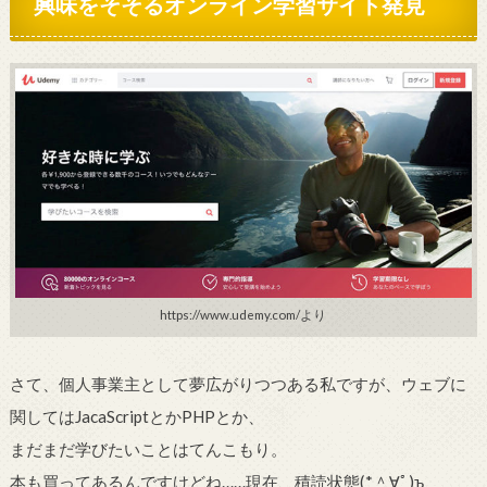
興味をそそるオンライン学習サイト発見
https://www.udemy.com/より
さて、個人事業主として夢広がりつつある私ですが、ウェブに
関してはJacaScriptとかPHPとか、
まだまだ学びたいことはてんこもり。
本も買ってあるんですけどね……現在、積読状態(
*
＾∀ﾟ)
ъ