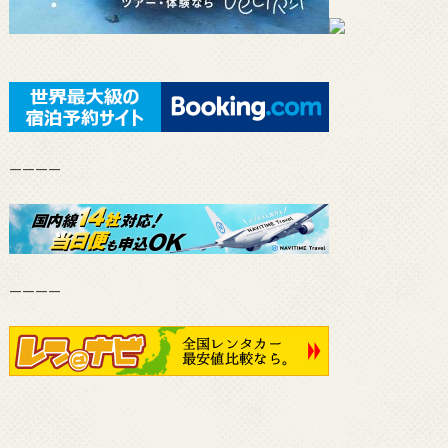
————
————