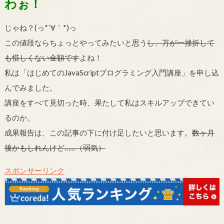
わぉ！
じゃね？(っ
*´
∀｀
*
)っ
この値段ならちょっとやってみたいと思う
し、万が一挫折して
も惜しくない金額です
よね！
私は「はじめてのJavaScriptプログラミング入門講座」を申し込
んでみました。
講座をすべて見切った時、果たして私はスキルアップできてい
るのか。
成果報告は、この記事の下に付け足したいと思います。
数ヶ月
後かもしれんけど……（弱気）
スポンサーリンク