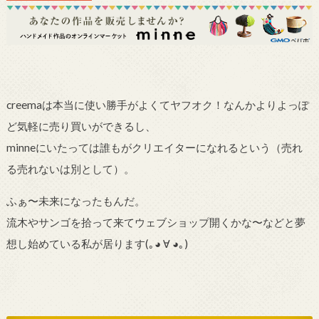
creemaは本当に使い勝手がよくてヤフオク！なんかよりよっぽ
ど気軽に売り買いができるし、
minneにいたっては誰もがクリエイターになれるという（売れ
る売れないは別として）。
ふぁ〜未来になったもんだ。
流木やサンゴを拾って来てウェブショップ開くかな〜などと夢
想し始めている私が居ります
(｡
◕
∀
◕｡)