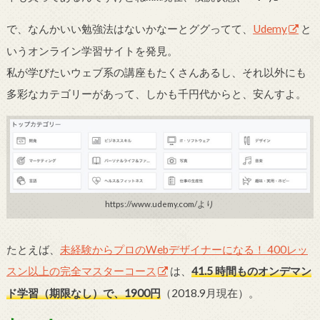
で、なんかいい勉強法はないかなーとググってて、
Udemy
と
いうオンライン学習サイトを発見。
私が学びたいウェブ系の講座もたくさんあるし、それ以外にも
多彩なカテゴリーがあって、しかも千円代からと、安んすよ。
https://www.udemy.com/より
たとえば、
未経験からプロのWebデザイナーになる！ 400レッ
スン以上の完全マスターコース
は、
41.5 時間ものオンデマン
ド学習（期限なし）で、1900円
（2018.9月現在）。