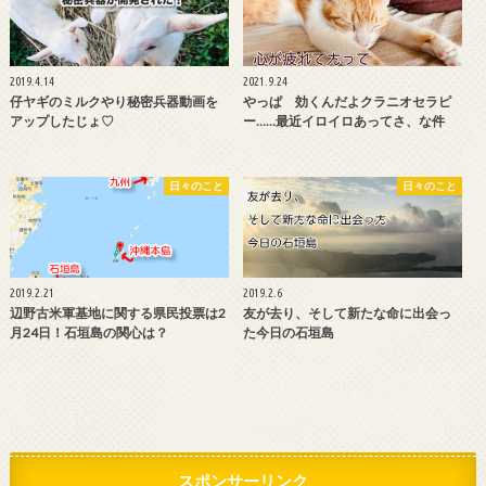
2019.4.14
2021.9.24
仔ヤギのミルクやり秘密兵器動画を
やっぱ 効くんだよクラニオセラピ
アップしたじょ♡
ー……最近イロイロあってさ、な件
日々のこと
日々のこと
2019.2.21
2019.2.6
辺野古米軍基地に関する県民投票は2
友が去り、そして新たな命に出会っ
月24日！石垣島の関心は？
た今日の石垣島
スポンサーリンク