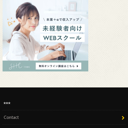
⭐︎⭐︎⭐︎
Contact