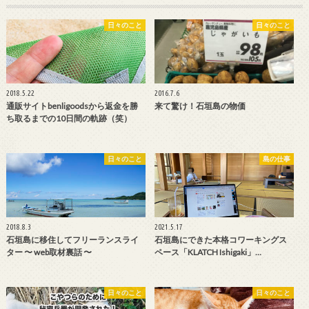
日々のこと
日々のこと
2018.5.22
2016.7.6
通販サイトbenligoodsから返金を勝
来て驚け！石垣島の物価
ち取るまでの10日間の軌跡（笑）
日々のこと
島の仕事
2018.8.3
2021.5.17
石垣島に移住してフリーランスライ
石垣島にできた本格コワーキングス
ター 〜 web取材裏話 〜
ペース「KLATCH Ishigaki」…
日々のこと
日々のこと