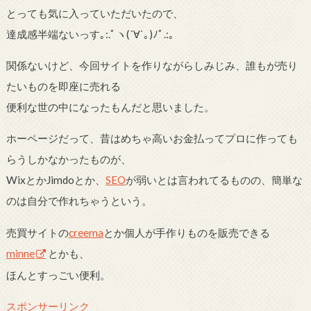
とっても気に入っていただいたので、
達成感半端ないっす｡
:.
ﾟヽ(
´
∀
`
｡)ﾉﾟ
.:
｡
関係ないけど、今回サイトを作りながらしみじみ、誰もが売り
たいものを即座に売れる
便利な世の中になったもんだと思いました。
ホーページだって、昔はめちゃ高いお金払ってプロに作っても
らうしかなかったものが、
WixとかJimdoとか、
SEO
が弱いとは言われてるものの、簡単な
のは自分で作れちゃうという。
売買サイトの
creema
とか個人が手作りものを販売できる
minne
とかも、
ほんとすっごい便利。
スポンサーリンク