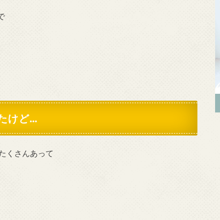
で
たけど…
たくさんあって