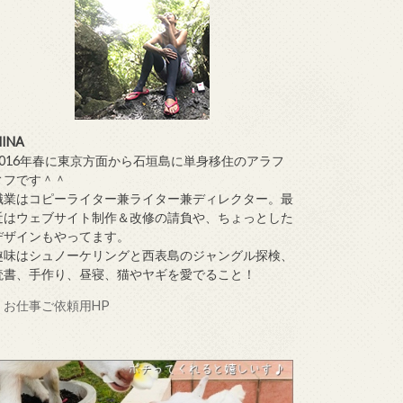
INA
2016年春に東京方面から石垣島に単身移住のアラフ
ィフです＾＾
職業はコピーライター兼ライター兼ディレクター。最
近はウェブサイト制作＆改修の請負や、ちょっとした
デザインもやってます。
趣味はシュノーケリングと西表島のジャングル探検、
読書、手作り、昼寝、猫やヤギを愛でること！
・お仕事ご依頼用HP