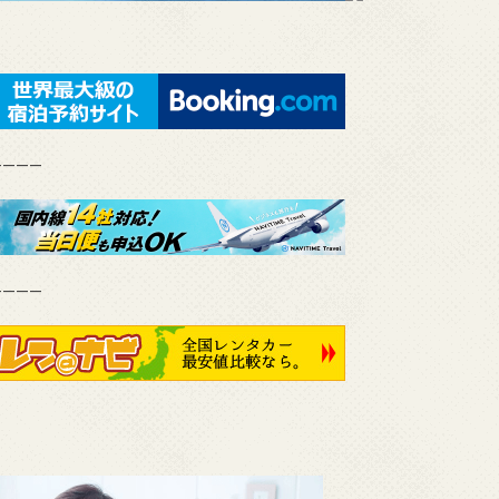
————
————