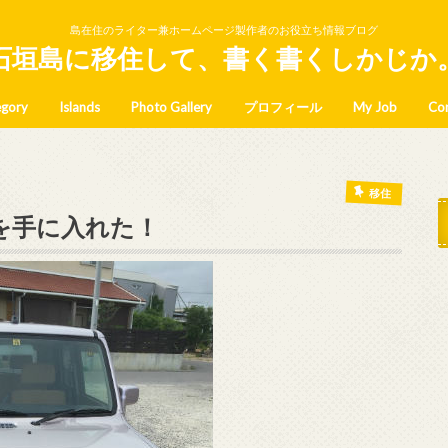
島在住のライター兼ホームページ製作者のお役立ち情報ブログ
石垣島に移住して、書く書くしかじか
egory
Islands
Photo Gallery
プロフィール
My Job
Co
めに
島のとっておき
のこと
タビュー
sh article
西表島
波照間島
黒島
住むところ
島の仕事
帰京
ビーチ&海遊び
石垣島の工房やアーティスト
美味しい食べ物屋さん
車＆レンタカー
雑記
参加してみた
買ってみた
まつり&イベント
移住
を手に入れた！