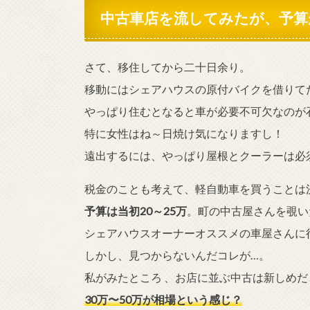
中古車店を流してみたが、予算
さて、移住してから二十日余り。
移動にはシェアハウスの原付バイクを借りて
やっぱり住むとなると車が必要不可欠なのが
特に女性はね～日焼け気になりますし！
遠出するには、やっぱり屋根とクーラーは必
税金のことも考えて、軽自動車を買うことは
予算は当初20～25万
。町の中古屋さんを覗い
シェアハウスオーナーオススメの車屋さんに
しかし、見つからないんだコレが…。
私がみたところ 、お店に並ぶ中古は新しめだ
30万〜50万が相場という感じ？