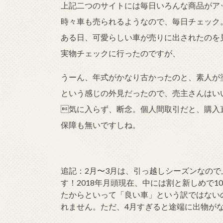
上記二つのサイトには毎日いろんな商品がア
時々車も売られるようなので、毎日チェック
ある日、可愛らしい車が売りに出されたのを
実物チェックに行ったのですが、
うーん、年式がかなり古かったのと、素人が
という感じの外見だったので、売主さんはい
気に入らず、断念。個人間取引だと、購入
保障も無いですしね。
追記：2月〜3月は、引っ越しシーズンなの
す！2018年月頭現在、中には割と新しめで
たからといって「良い車」という訳ではない
れません。ただ、4月すぎると途端に出物が