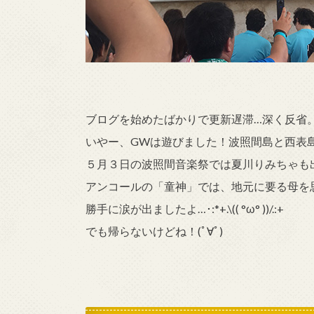
ブログを始めたばかりで更新遅滞…深く反省
いやー、GWは遊びました！波照間島と西表
５月３日の波照間音楽祭では夏川りみちゃも
アンコールの「童神」では、地元に要る母を
勝手に涙が出ましたよ…･:*+.\(( °ω° ))/.:+
でも帰らないけどね！(ﾟ∀ﾟ)