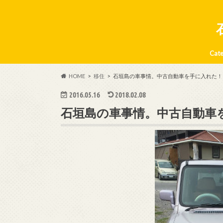
Cat
はじ
移住
石垣
日々
イン
Engli
HOME
移住
石垣島の車事情。中古自動車を手に入れた！
2016.05.16
2018.02.08
石垣島の車事情。中古自動車