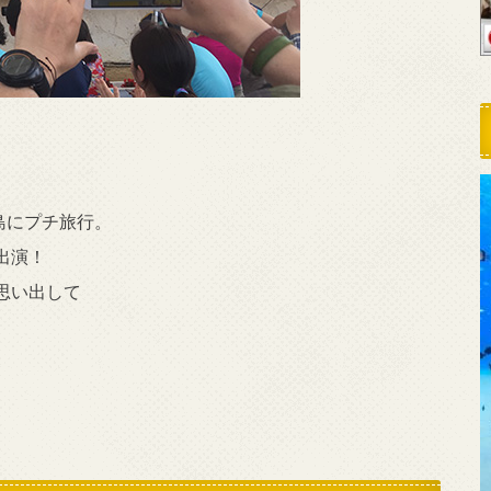
。
島にプチ旅行。
出演！
思い出して