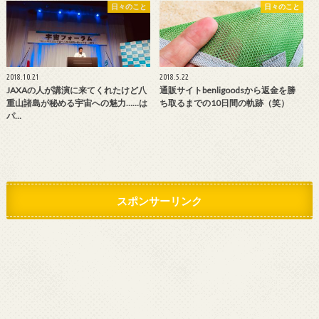
日々のこと
日々のこと
2018.10.21
2018.5.22
JAXAの人が講演に来てくれたけど八
通販サイトbenligoodsから返金を勝
重山諸島が秘める宇宙への魅力……は
ち取るまでの10日間の軌跡（笑）
パ…
スポンサーリンク