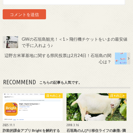
GWの石垣島観光！＜1＞飛行機チケットをいまの最安値
で手に入れよう♪
辺野古米軍基地に関する県民投票は2月24日！石垣島の関
心は？
RECOMMEND
こちらの記事も人気です。
日々のこと
日々のこと
2025.11.1
2018.3.16
詐欺的課金アプリ Bright を解約する
石垣島のんびり移住ライフの象徴♪ 隣