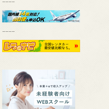
————
————