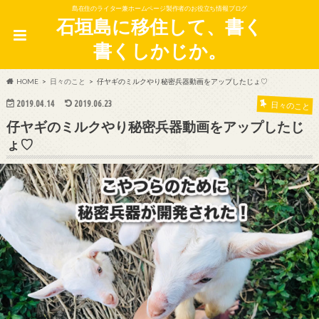
島在住のライター兼ホームページ製作者のお役立ち情報ブログ
石垣島に移住して、書く
書くしかじか。
HOME
日々のこと
仔ヤギのミルクやり秘密兵器動画をアップしたじょ♡
2019.04.14
2019.06.23
日々のこと
仔ヤギのミルクやり秘密兵器動画をアップしたじ
ょ♡