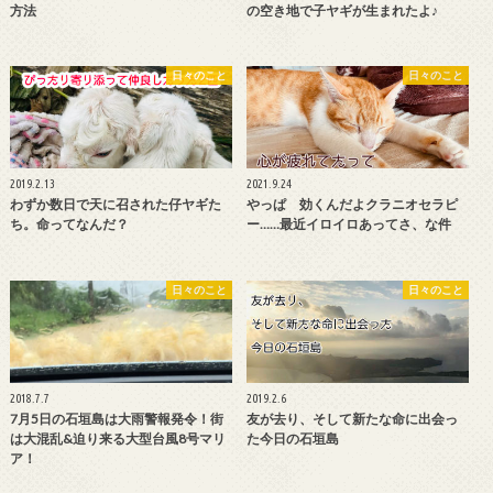
方法
の空き地で子ヤギが生まれたよ♪
日々のこと
日々のこと
2019.2.13
2021.9.24
わずか数日で天に召された仔ヤギた
やっぱ 効くんだよクラニオセラピ
ち。命ってなんだ？
ー……最近イロイロあってさ、な件
日々のこと
日々のこと
2018.7.7
2019.2.6
7月5日の石垣島は大雨警報発令！街
友が去り、そして新たな命に出会っ
は大混乱&迫り来る大型台風8号マリ
た今日の石垣島
ア！