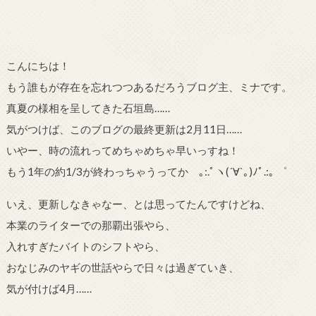
こんにちは！
もう誰もが存在を忘れつつあるだろうブログ主、ミナです。
真夏の様相を呈してきた石垣島……
気がつけば、このブログの最終更新は2月11日……
いやー、時の流れってめちゃめちゃ早いっすね！
もう1年の約1/3が終わっちゃうってか ｡
:.
ﾟヽ(
´
∀
`
｡)ﾉﾟ
.:
｡ ゜
いえ、更新しなきゃなー、とは思ってたんですけどね、
本業のライターでの那覇出張やら、
入れすぎたバイトのシフトやら、
おなじみのヤギの世話やらで日々は過ぎていき、
気が付けば4月……