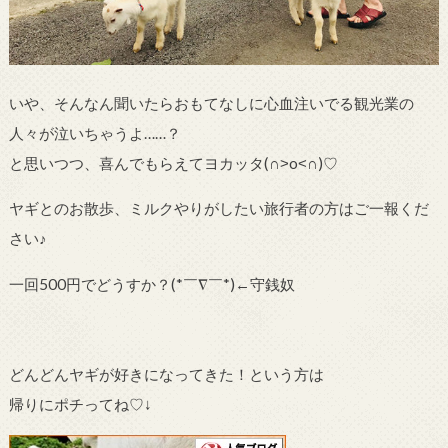
いや、そんなん聞いたらおもてなしに心血注いでる観光業の
人々が泣いちゃうよ……？
と思いつつ、喜んでもらえてヨカッタ
(∩
˃
o
˂
∩)♡
ヤギとのお散歩、ミルクやりがしたい旅行者の方はご一報くだ
さい♪
一回500円でどうすか？(
*
￣
∇
￣
*
)←守銭奴
どんどんヤギが好きになってきた！という方は
帰りにポチってね♡↓