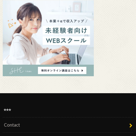
⭐︎⭐︎⭐︎
Contact