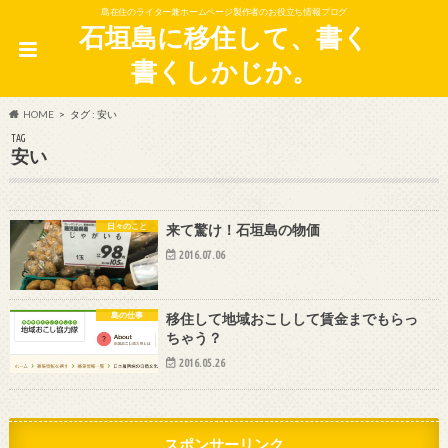
島在住のライター兼ホームページ製作者のお役立ち情報ブログ
石垣島に移住して、書く
書くしかじか。
HOME
タグ : 安い
TAG
安い
日々のこと
来て驚け！石垣島の物価
2016.07.06
島の仕事
移住して地域おこしして賃金までもらっ
ちゃう？
2016.05.26
スポンサーリンク