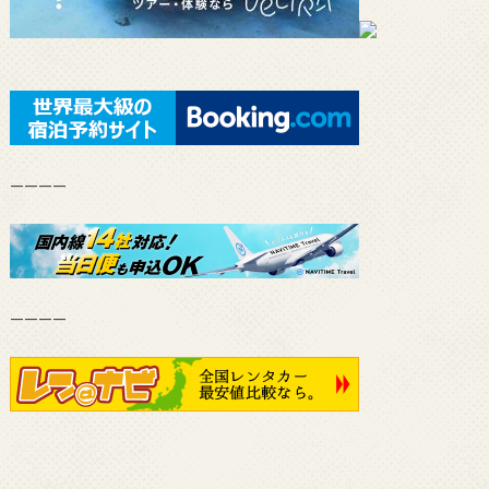
————
————